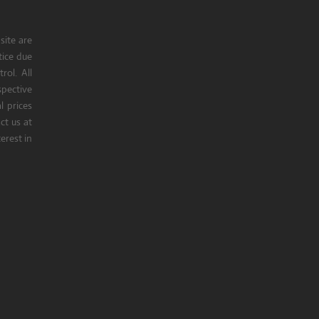
site are
tice due
rol. All
pective
l prices
t us at
erest in