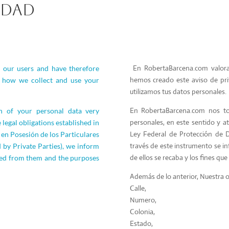
IDAD
En RobertaBarcena.com valoram
 our users and have therefore
hemos creado este aviso de pr
t how we collect and use your
utilizamos tus datos personales.
En RobertaBarcena.com nos t
n of your personal data very
personales, en este sentido y at
 legal obligations established in
Ley Federal de Protección de D
en Posesión de los Particulares
través de este instrumento se in
 by Private Parties), we inform
de ellos se recaba y los fines que
cted from them and the purposes
Además de lo anterior, Nuestra o
Calle,
Numero,
Colonia,
Estado,