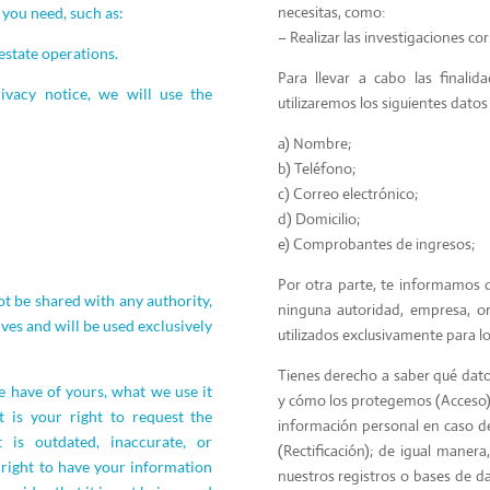
necesitas, como:
 you need, such as:
–
Realizar las investigaciones c
estate operations.
Para llevar a cabo las finalid
ivacy notice, we will use the
utilizaremos los siguientes datos
a) Nombre;
b) Teléfono;
c) Correo electrónico;
d) Domicilio;
e) Comprobantes de ingresos;
Por otra parte, te informamos 
t be shared with any authority,
ninguna autoridad, empresa, or
es and will be used exclusively
utilizados exclusivamente para lo
Tienes derecho a saber qué dato
 have of yours, what we use it
y cómo los protegemos (Acceso). 
t is your right to request the
información personal en caso de
 is outdated, inaccurate, or
(Rectificación); de igual maner
e right to have your information
nuestros registros o bases de d