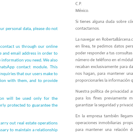
C.P.
México.
Si tienes alguna duda sobre c
contactarnos.
ur personal data, please do not
La navegar en RobertaBárcena.c
en línea, te pedimos datos per
ontact us through our online
poder responder a tus consultas 
e and email address in order to
número de teléfono en el módul
e information you need. We also
recaban exclusivamente para dar
hatsApp contact module. This
nos hagan, para mantener una 
 inquiries that our users make to
proporcionarles la información qu
tion with them, and to provide
Nuestra política de privacidad 
para los fines previamente 
ion will be used only for the
garantizar la seguridad y privac
rly protected to guarantee the
En la empresa también llegamo
operaciones inmobiliarias prop
arry out real estate operations
para mantener una relación de
ssary to maintain a relationship