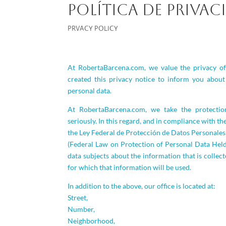
POLÍTICA DE PRIVAC
PRVACY POLICY
At RobertaBarcena.com, we value the privacy of
created this privacy notice to inform you abou
personal data.
At RobertaBarcena.com, we take the protectio
seriously. In this regard, and in compliance with the
the Ley Federal de Protección de Datos Personales 
(Federal Law on Protection of Personal Data Held
data subjects about the information that is colle
for which that information will be used.
In addition to the above, our office is located at:
Street,
Number,
Neighborhood,