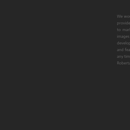
We woul
provide
to mark
images
develop
and fe
any tim
Roberta