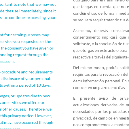
mportant to note that we may not
que tengas en cuenta que no e
de the use immediately, since it
concluir el uso de forma inmedia
us to continue processing your
se requiera seguir tratando tus 
Asimismo, deberás considera
nt for certain purposes may
consentimiento implicará que 
 service you requested, or the
solicitaste, o la conclusión de t
e the consent you have given or
que otorgas en este acto o para l
sponding request through the
respectiva a través del siguiente
ena.com
.
Del mismo modo, podrás solicit
he procedure and requirements
requisitos para la revocación del
d disclosure of your personal
de tu información personal. En c
ts within a period of 10 days.
conocer en un plazo de 10 días.
anges, or updates due to new
El presente aviso de priva
 or services we offer, our
actualizaciones derivadas de n
or other causes. Therefore, we
necesidades por los productos o
this privacy notice. However,
privacidad; de cambios en nuestr
hat may have occurred through
nos comprometemos a mantenert
arcena.com
.