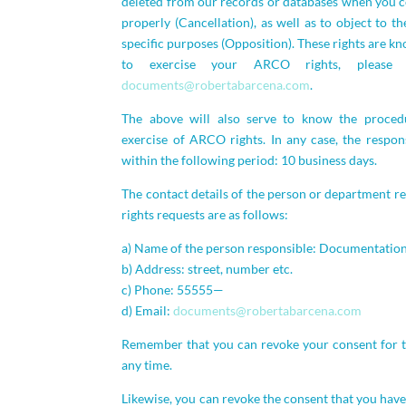
deleted from our records or databases when you con
properly (Cancellation), as well as to object to t
specific purposes (Opposition). These rights are k
to exercise your ARCO rights, please
documents@robertabarcena.com
.
The above will also serve to know the proced
exercise of ARCO rights. In any case, the respon
within the following period: 10 business days.
The contact details of the person or department 
rights requests are as follows:
a) Name of the person responsible: Documentatio
b) Address: street, number etc.
c) Phone: 55555—
d) Email:
documents@robertabarcena.com
Remember that you can revoke your consent for th
any time.
Likewise, you can revoke the consent that you have