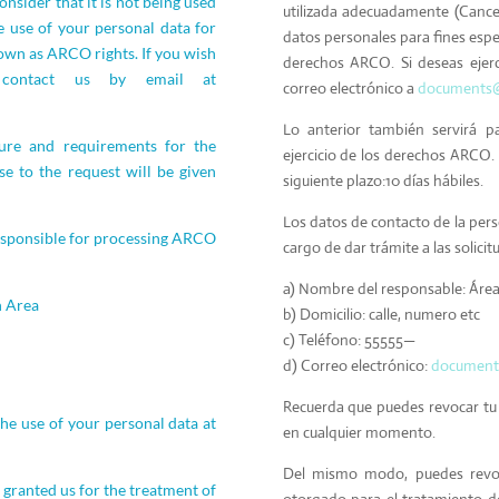
sider that it is not being used
utilizada adecuadamente (Cance
he use of your personal data for
datos personales para fines esp
nown as ARCO rights. If you wish
derechos ARCO. Si deseas ejer
 contact us by email at
correo electrónico a
documents@
Lo anterior también servirá p
ure and requirements for the
ejercicio de los derechos ARCO. 
se to the request will be given
siguiente plazo:10 días hábiles.
Los datos de contacto de la per
responsible for processing ARCO
cargo de dar trámite a las solici
a) Nombre del responsable: Áre
n Area
b) Domicilio: calle, numero etc
c) Teléfono: 55555—
d) Correo electrónico:
document
Recuerda que puedes revocar tu 
e use of your personal data at
en cualquier momento.
Del mismo modo, puedes revoc
 granted us for the treatment of
otorgado para el tratamiento d