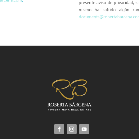
presente aviso de privacidad, s
mismo ha sufrido algún camb
documents@robertabarcena.co