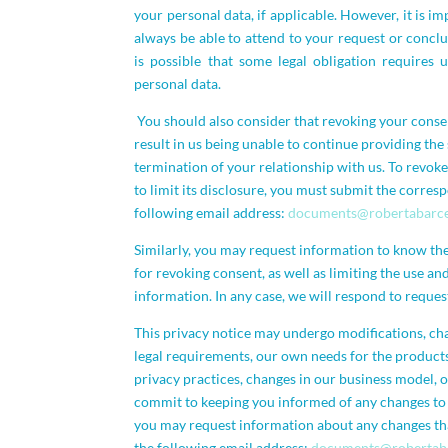
your personal data, if applicable. However, it is i
always be able to attend to your request or conclu
is possible that some legal obligation requires 
personal data.
You should also consider that revoking your conse
result in us being unable to continue providing the
termination of your relationship with us. To revok
to limit its disclosure, you must submit the corre
following email address:
documents@robertabarc
Similarly, you may request information to know t
for revoking consent, as well as limiting the use an
information. In any case, we will respond to reques
This privacy notice may undergo modifications, ch
legal requirements, our own needs for the products
privacy practices, changes in our business model, 
commit to keeping you informed of any changes to 
you may request information about any changes t
the following email address:
documents@robertab